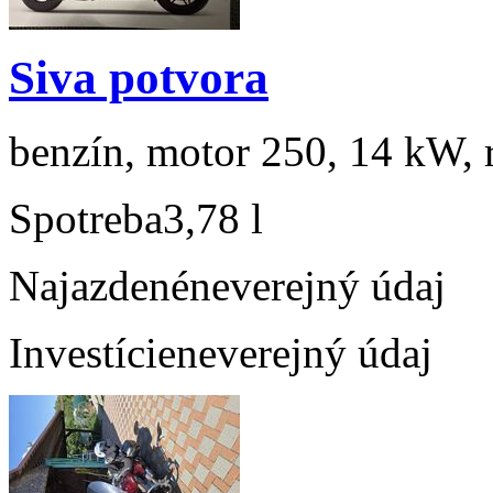
Siva potvora
benzín, motor 250, 14 kW, r
Spotreba
3,78 l
Najazdené
neverejný údaj
Investície
neverejný údaj