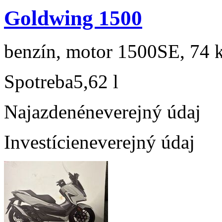
Goldwing 1500
benzín, motor 1500SE, 74 k
Spotreba
5,62 l
Najazdené
neverejný údaj
Investície
neverejný údaj