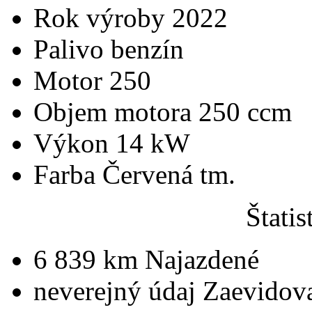
Rok výroby
2022
Palivo
benzín
Motor
250
Objem motora
250 ccm
Výkon
14 kW
Farba
Červená tm.
Štatis
6 839 km
Najazdené
neverejný údaj
Zaevidov