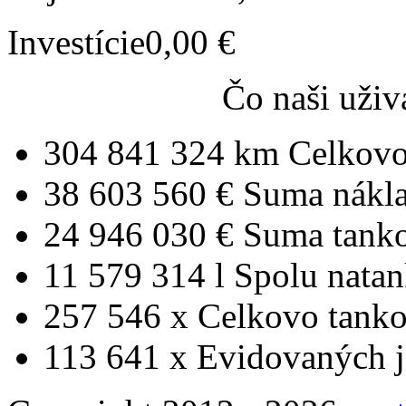
Investície
0,00 €
Čo naši uživ
304 841 324 km
Celkovo
38 603 560 €
Suma nákl
24 946 030 €
Suma tank
11 579 314 l
Spolu nata
257 546 x
Celkovo tanko
113 641 x
Evidovaných j