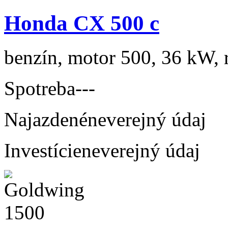
Honda CX 500 c
benzín, motor 500, 36 kW, r
Spotreba
---
Najazdené
neverejný údaj
Investície
neverejný údaj