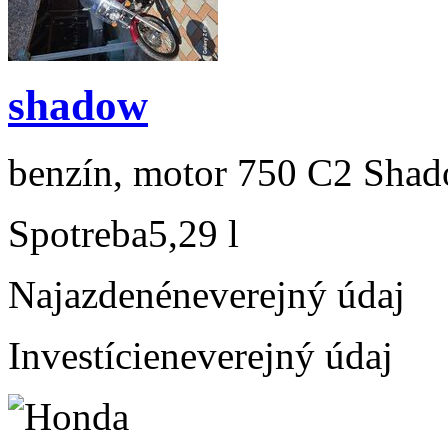
shadow
benzín, motor 750 C2 Shado
Spotreba
5,29 l
Najazdené
neverejný údaj
Investície
neverejný údaj