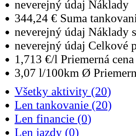
neverejný údaj
Náklady
344,24 €
Suma tankovan
neverejný údaj
Náklady 
neverejný údaj
Celkové 
1,713 €/l
Priemerná cena 
3,07 l/100km
Ø Priemern
Všetky aktivity (20)
Len tankovanie (20)
Len financie (0)
Len jazdy (0)