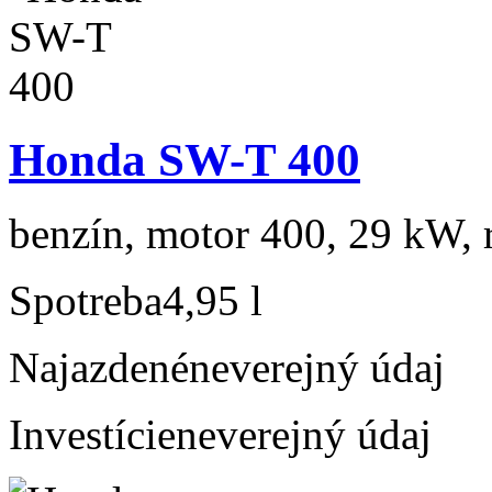
Honda SW-T 400
benzín, motor 400, 29 kW, r
Spotreba
4,95 l
Najazdené
neverejný údaj
Investície
neverejný údaj