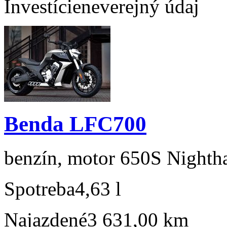
Investície
neverejný údaj
Benda LFC700
benzín, motor 650S Nightha
Spotreba
4,63 l
Najazdené
3 631,00 km